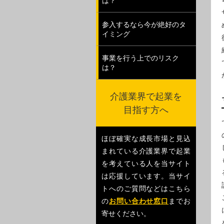
は？
参入するなら今が絶好のタ
イミング
事業を行う上でのリスク
は？
介護業界で起業を
目指す方へ
ほぼ確実な成長市場と見込
まれている介護業界で起業
を考えている人を当サイト
は応援しています。当サイ
トへのご質問などはこちら
の
お問い合わせ窓口
までお
寄せください。