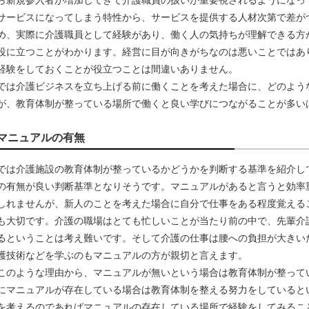
サービスになってしまう特性から、サービスを提供する人材次第で差が
め、実際に介護職員として経験があり、働く人の気持ちが理解できる方
役に立つことがわかります。経営に目が向きがちなのは悪いことではあ
経験をしておくことが役立つことは間違いありません。
では介護ビジネスを立ち上げる前に働くことを考えた場合に、どのよう
が、教育体制が整っている場所で働くと良い学びにつながることが多い
マニュアルの有無
では介護施設の教育体制が整っているかどうかを判断する基準を紹介し
の有無が良い判断基準となりそうです。マニュアルがあると言うと効率
しれませんが、新人のことを考えた場合に自分で仕事をある程度覚える
も大切です。介護の職場はとても忙しいことが当たり前の中で、先輩介
るということは考え難いです。そして介護の仕事は腰への負担が大きい
護技術などを学ぶのもマニュアルの方が親切と言えます。
このような理由から、マニュアルが無いという場合は教育体制が整って
にマニュアルが存在している場合は教育体制を整える努力をしていると
を考えるのであればマニュアルの存在している場所で経験をしてみるこ